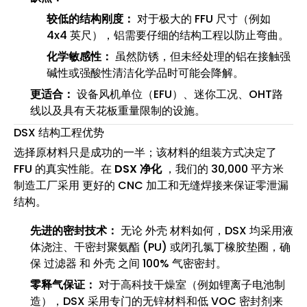
较低的结构刚度：
对于极大的 FFU 尺寸（例如
4x4 英尺），铝需要仔细的结构工程以防止弯曲。
化学敏感性：
虽然防锈，但未经处理的铝在接触强
碱性或强酸性清洁化学品时可能会降解。
更适合：
设备风机单位（EFU）、迷你工况、OHT路
线以及具有天花板重量限制的设施。
DSX 结构工程优势
选择原材料只是成功的一半；该材料的组装方式决定了
FFU 的真实性能。在
DSX 净化
，我们的 30,000 平方米
制造工厂采用 更好的 CNC 加工和无缝焊接来保证零泄漏
结构。
先进的密封技术：
无论 外壳 材料如何，DSX 均采用液
体浇注、干密封聚氨酯 (PU) 或闭孔氯丁橡胶垫圈，确
保 过滤器 和 外壳 之间 100% 气密密封。
零释气保证：
对于高科技干燥室（例如锂离子电池制
造），DSX 采用专门的无锌材料和低 VOC 密封剂来