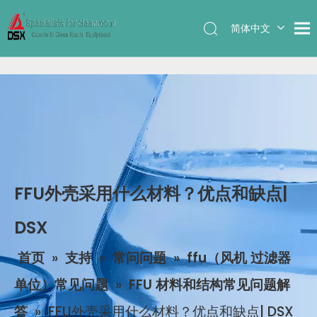
简体中文
English
FFU外壳采用什么材料？优点和缺点|
DSX
首页
»
支持
»
常问问题
»
ffu（风机 过滤器
单位）常见问题
»
FFU 材料和结构常见问题解
答
»
FFU外壳采用什么材料？优点和缺点| DSX