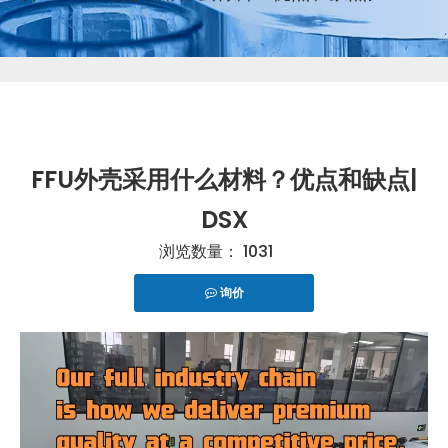
FFU外壳采用什么材料？优点和缺点|
DSX
浏览数量：
1031
询价
["telegram","snapchat","wechat","line","twitter","fac