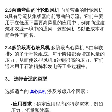
2.3向前弯曲的叶轮吹风机
向前弯曲的叶轮风机
S具有导流从集线器向前弯曲的导流。它们主要
用于在低压下需要高风量的应用中，例如商业建
筑和农业环境中的通风。这些风机 S以低成本和
简单性而闻名。
2.4多阶段离心鼓风机
多阶段离心风机 S由串联
排列的多个叶轮组成。每个阶段都会增加风量的
压力，从而使这些风机 s达到很高的压力。它们
通常用于石油精炼和发电等工业过程中。
3。
选择合适的类型
选择适当的
离心风机
涉及考虑几个因素：
应用要求
：确定应用程序的特定需求，例如
·
压力，流量和效率。