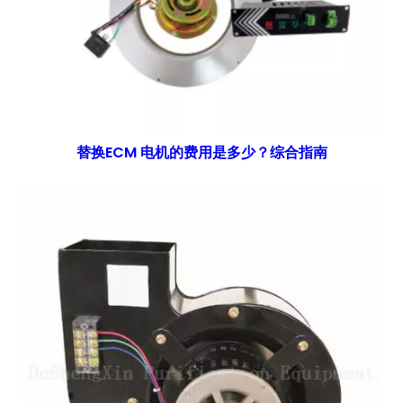
替换ECM 电机的费用是多少？综合指南