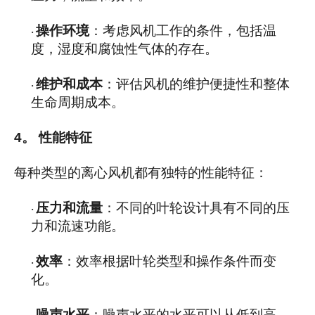
操作环境
：考虑风机工作的条件，包括温
·
度，湿度和腐蚀性气体的存在。
维护和成本
：评估风机的维护便捷性和整体
·
生命周期成本。
4。
性能特征
每种类型的离心风机都有独特的性能特征：
压力和流量
：不同的叶轮设计具有不同的压
·
力和流速功能。
效率
：效率根据叶轮类型和操作条件而变
·
化。
噪声水平
：噪声水平的水平可以从低到高，