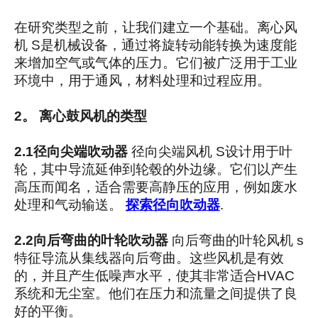
在研究类型之前，让我们建立一个基础。离心风
机 S是机械设备，通过将旋转动能转换为速度能
来增加空气或气体的压力。它们被广泛用于工业
环境中，用于通风，材料处理和过程应用。
2。
离心鼓风机的类型
2.1径向尖端吹动器
径向尖端风机 S设计用于叶
轮，其中导流延伸到轮毂的外边缘。它们以产生
高压而闻名，适合需要高静压的应用，例如废水
处理和气动输送。
探索径向吹动器
.
2.2向后弯曲的叶轮吹动器
向后弯曲的叶轮风机 s
特征导流从集线器向后弯曲。这些风机是有效
的，并且产生低噪声水平，使其非常适合HVAC
系统和无尘室。他们在压力和流量之间提供了良
好的平衡。