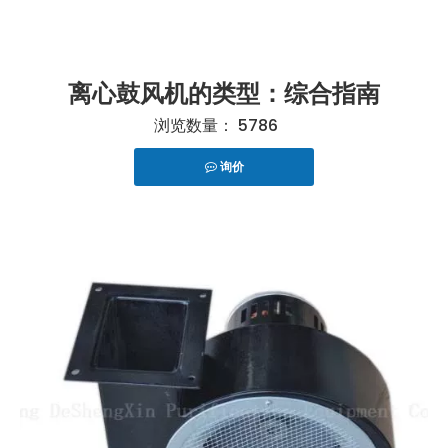
离心鼓风机的类型：综合指南
浏览数量：
5786
询价
["telegram","snapchat","wechat","line","twitter","fac