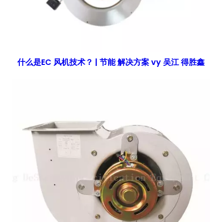
什么是EC 风机技术？ | 节能 解决方案 vy 吴江 得胜鑫