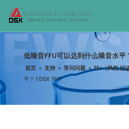
低噪音FFU可以达到什么噪音水平？ |
首页
»
支持
»
常问问题
»
ffu（风机 
平？ | DSX 声学