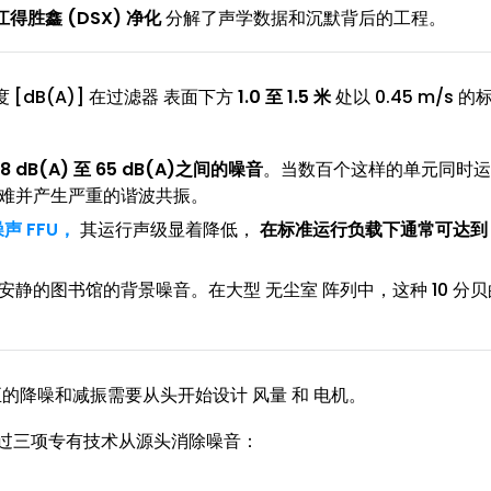
江得胜鑫 (DSX) 净化
分解了声学数据和沉默背后的工程。
[dB(A)] 在过滤器 表面下方
1.0 至 1.5 米
处以 0.45 m/s 
58 dB(A) 至 65 dB(A)之间的噪音
。当数百个这样的单元同时运
困难并产生严重的谐波共振。
声 FFU，
其运行声级显着降低，
在标准运行负载下通常可达到
或安静的图书馆的背景噪音。在大型 无尘室 阵列中，这种 10 分
降噪和减振需要从头开始设计 风量 和 电机。
过三项专有技术从源头消除噪音：