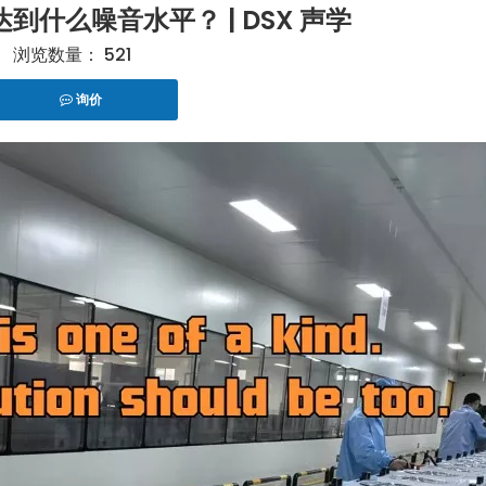
到什么噪音水平？ | DSX 声学
浏览数量：
521
询价
er","facebook","linkedin","pinterest","whatsapp"]