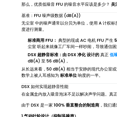
那么，优质低噪音 FFU 的噪音水平应该是多少？
吴
基准：FFU 噪声级数据 (dB(A))
无尘室 中的噪声通常以分贝为单位，使用 A 计权标度 
度进行测量。
标准商用 FFU：
典型的现成 AC 电机 FFU 产生
尘室 听起来就像工厂车间一样吵闹，导致通信
DSX 超静音标准：由 DSX 净化 设计的
真正
低噪
dB(A) 至 56 dB(A) 。
从长远来看，50 dB(A) 相当于安静的现代办公室
数学上被人耳感知为
标准单位
响度的一半。
DSX 如何实现超静音性能
在金属盒内放入吸音泡沫不足以解决声学问题。真正的
由于 DSX 是一家
100% 垂直整合的制造商
，我们通
1.气动叶轮设计（抑制风噪声）