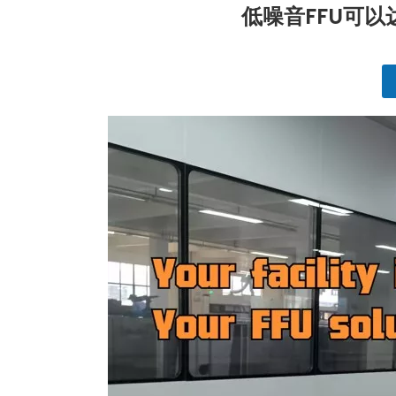
低噪音FFU可以达
["telegram","snapchat","wechat","line","twitt