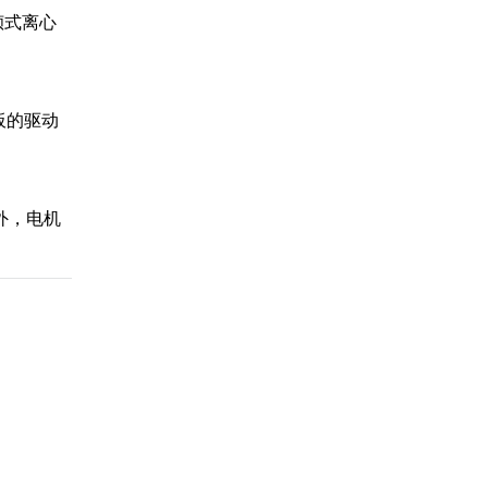
倾式离心
板的驱动
外，电机