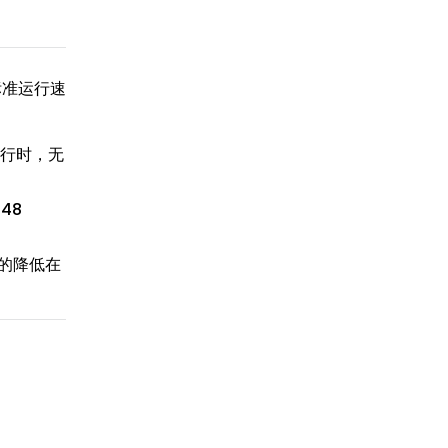
的标准运行速
行时，无
48
贝的降低在