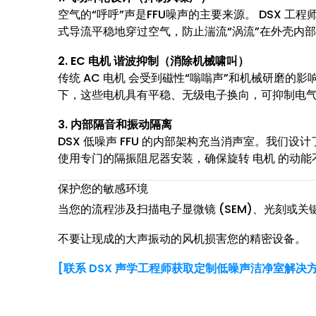
空气的“呼呼”声是FFU噪声的主要来源。 DSX 工
式导流平稳地穿过空气，防止湍流“涡流”在外壳内
2. EC 电机 谐波抑制（消除机械啸叫）
传统 AC 电机 会受到磁性“嗡嗡声”和机械研磨的影响
下，这些电机具有平稳、无级电子换向，可抑制电
3. 内部隔音和振动隔离
DSX 低噪声 FFU 的内部架构充当消声室。我们设
使用专门的隔振阻尼器安装，确保旋转 电机 的动能不
保护您的敏感环境
当您的流程涉及扫描电子显微镜 (SEM)、光刻或
不要让现成的大声振动的风机损害您的精密设备。
[联系 DSX 声学工程师获取定制低噪声洁净室解决方