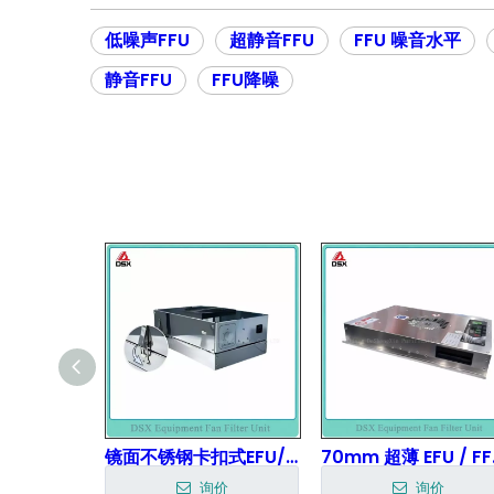
低噪声FFU
超静音FFU
FFU 噪音水平
静音FFU
FFU降噪
防爆 风机 过滤器 机组 FFU
镜面不锈钢卡扣式EFU/FFU
70mm 超
价
询价
询价