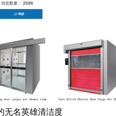
浏览数量：
2586
询价
er","facebook","linkedin","pinterest","whatsapp"]
的无名英雄清洁度