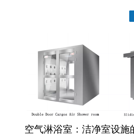
["telegram","snapchat","wechat","line","twitt
空气淋浴室：洁净室设施