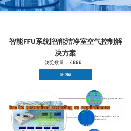
智能FFU系统|智能洁净室空气控制解
决方案
浏览数量：
4896
询价
["telegram","snapchat","wechat","line","twitter","fac