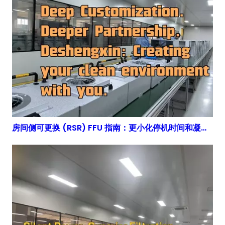
房间侧可更换 (RSR) FFU 指南：更小化停机时间和凝胶密封可靠性 | 得胜鑫