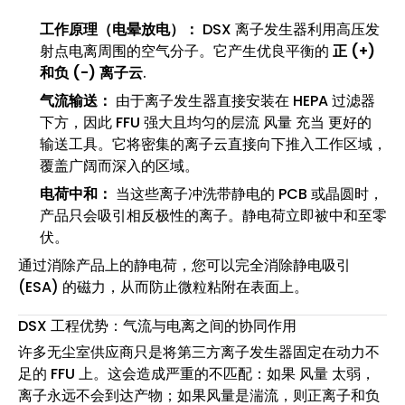
工作原理（电晕放电）：
DSX 离子发生器利用高压发
射点电离周围的空气分子。它产生优良平衡的
正 (+)
和负 (-) 离子云
.
气流输送：
由于离子发生器直接安装在 HEPA 过滤器
下方，因此 FFU 强大且均匀的层流 风量 充当 更好的
输送工具。它将密集的离子云直接向下推入工作区域，
覆盖广阔而深入的区域。
电荷中和：
当这些离子冲洗带静电的 PCB 或晶圆时，
产品只会吸引相反极性的离子。静电荷立即被中和至零
伏。
通过消除产品上的静电荷，您可以完全消除静电吸引
(ESA) 的磁力，从而防止微粒粘附在表面上。
DSX 工程优势：气流与电离之间的协同作用
许多无尘室供应商只是将第三方离子发生器固定在动力不
足的 FFU 上。这会造成严重的不匹配：如果 风量 太弱，
离子永远不会到达产物；如果风量是湍流，则正离子和负