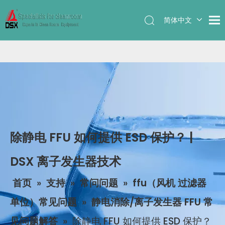
简体中文
English
除静电 FFU 如何提供 ESD 保护？ |
DSX 离子发生器技术
首页
»
支持
»
常问问题
»
ffu（风机 过滤器
单位）常见问题
»
静电消除/离子发生器 FFU 常
见问题解答
»
除静电 FFU 如何提供 ESD 保护？