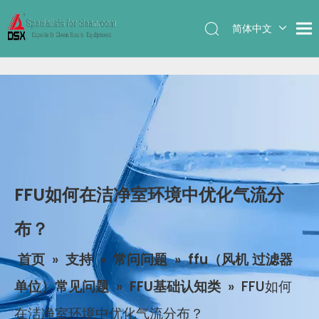
简体中文
English
FFU如何在洁净室环境中优化气流分
布？
首页
»
支持
»
常问问题
»
ffu（风机 过滤器
单位）常见问题
»
FFU基础认知类
»
FFU如何
在洁净室环境中优化气流分布？