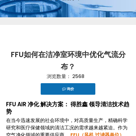
FFU如何在洁净室环境中优化气流分
布？
浏览数量：
2568
询价
["telegram","snapchat","wechat","line","twitter","fac
FFU AIR 净化 解决方案：
得胜鑫
领导清洁技术趋
势
在当今迅速发展的社会环境中，对高质量生产，精确科学
研究和医疗保健领域的清洁工况的需求越来越紧迫。作为
空气净化领域的重要供应商，
FFU（风机 过滤器单位）