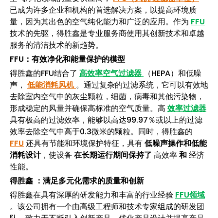
已成为许多企业和机构的首选解决方案，以提高环境质
量，因为其出色的空气纯化能力和广泛的应用。作为
FFU
技术的先驱，得胜鑫是专业服务商使用其创新技术和卓越
服务的清洁技术的新趋势。
FFU：有效净化和能量保护的模型
得胜鑫的FFU结合了
高效率空气过滤器
（HEPA）和低噪
声，
低能消耗风机
。通过复杂的过滤系统，它可以有效地
去除室内空气中的灰尘颗粒，细菌，病毒和其他污染物，
形成稳定的风量并确保高标准的空气质量。高
效率过滤器
具有极高的过滤效率，能够以高达99.97％或以上的过滤
效率去除空气中高于0.3微米的颗粒。同时，得胜鑫的
FFU
还具有节能和环境保护特征，具有
低噪声操作和低能
消耗设计
，使设备
在长期运行期间保持了
高效率
和
经济
性能。
得胜鑫
：满足多元化需求的质量和创新
得胜鑫在具有深厚的研发能力和丰富的行业经验
FFU领域
。该公司拥有一个由高级工程师和技术专家组成的研发团