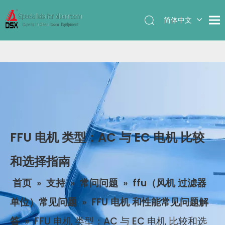
简体中文
English
FFU 电机 类型：AC 与 EC 电机 比较
和选择指南
首页
»
支持
»
常问问题
»
ffu（风机 过滤器
单位）常见问题
»
FFU 电机 和性能常见问题解
答
»
FFU 电机 类型：AC 与 EC 电机 比较和选