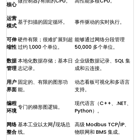
微控制器/有限的CPU。
高性能多核CPU。
核心
运营
基于扫描的固定循环。
事件驱动的实时执行。
模式
可伸
硬件有限；很难扩展到超
能够通过网络分段管理
缩性
过约 1,000 个单位。
50,000 多个单位。
数据
本地化数据存储；基本日
企业级数据记录、SQL 集
管理
志记录。
成和云连接。
用户
固定的、有限的图形功
动态看板可视化和多语言
界面
能。
支持。
编程
现代语言（C++、.NET、
专门的梯形图逻辑。
环境
Python）。
网络
基本工业以太网/现场总
高级 Modbus TCP/IP、
整合
线。
物联网和 BMS 集成。