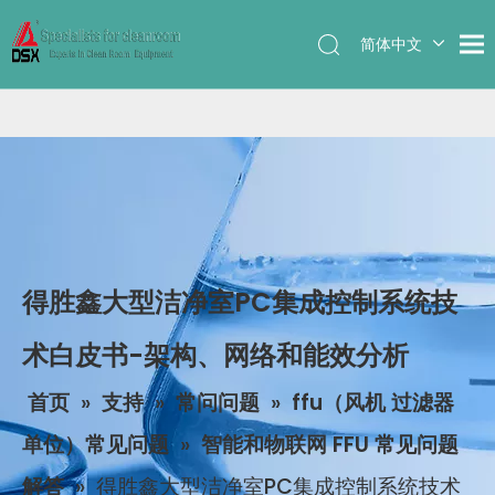
简体中文
English
得胜鑫大型洁净室PC集成控制系统技
术白皮书-架构、网络和能效分析
首页
»
支持
»
常问问题
»
ffu（风机 过滤器
单位）常见问题
»
智能和物联网 FFU 常见问题
解答
»
得胜鑫大型洁净室PC集成控制系统技术