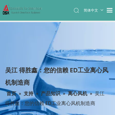
简体中文
English
吴江 得胜鑫：您的信赖 ED工业离心风
机制造商
首页
»
支持
»
产品知识
»
离心风机
»
吴江
得胜鑫：您的信赖 ED工业离心风机制造商