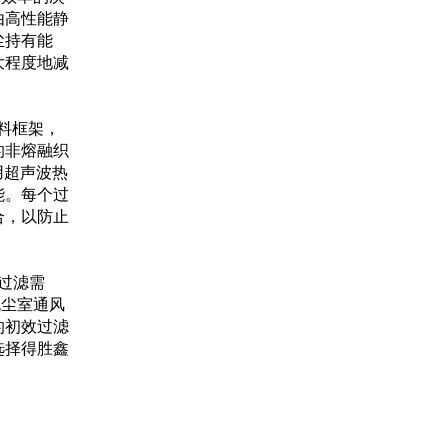
由高性能静
尘持有能
大程度地减
塑料框架，
的非熔融织
使用超声波热
能。每个过
合，以防止
。
种过滤需
无尘室通风
的初效过滤
选择得胜鑫