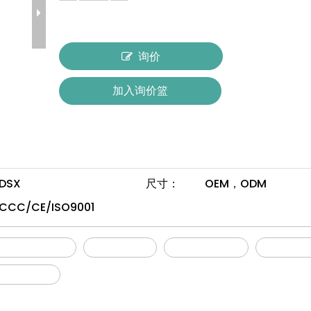
询价
加入询价篮
DSX
尺寸：
OEM，ODM
CCC/CE/ISO9001
亚微米颗粒捕获
高空通透性
尘埃落定能力
保护性过
 过滤器 s