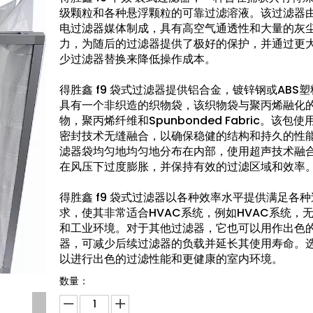
级颗粒和各种悬浮颗粒的可靠过滤溶液。该过滤器
电过滤器媒体制成，具有高空气通透性和大量的灰
力，为随后的过滤器提供了极好的保护，并通过更
少过滤器替换来降低操作成本。
得胜鑫 f9 袋式过滤器提供铝合金，镀锌钢或ABS
具有一个非织造的织物袋，该织物袋与聚丙烯融化
物，聚丙烯纤维和Spunbonded Fabric。该包
密封技术无缝融合，以确保稳健的结构和持久的性
滤器袋均匀地均匀地分布在内部，使用超声技术融
在风压下过度膨胀，并保持有效的过滤区域和效率
得胜鑫 f9 袋式过滤器以各种效率水平提供满足各
求，使其非常适合HVAC系统，例如HVAC系统，
和工业环境。对于其他过滤器，它也可以用作出色
器，可减少后续过滤器的负载并延长其使用寿命。
以进行出色的过滤性能和更健康的室内环境。
数量：