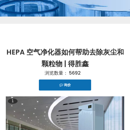
HEPA 空气净化器如何帮助去除灰尘和
颗粒物 | 得胜鑫
浏览数量：
5692
询价
["telegram","snapchat","wechat","line","twitter","fac