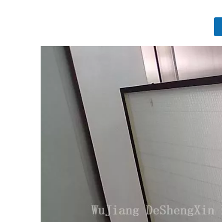
["telegram","snapchat","wechat","line","twitt