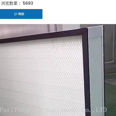
浏览数量：
5693
询价
er","facebook","linkedin","pinterest","whatsapp"]