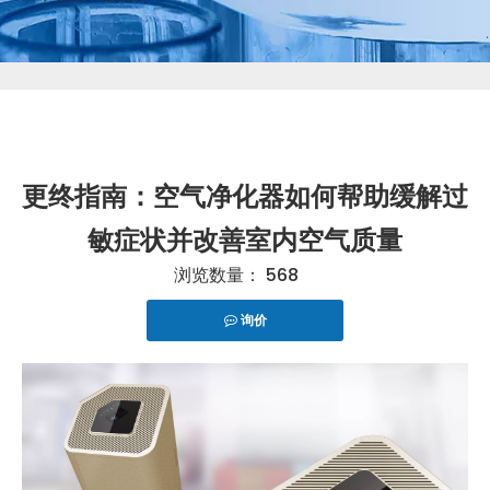
更终指南：空气净化器如何帮助缓解过
敏症状并改善室内空气质量
浏览数量：
568
询价
["telegram","snapchat","wechat","line","twitter","fac