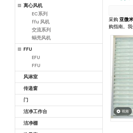
离心风机
EC系列
采购
亚微
ffu 风机
购指南。我
交流系列
蜗壳风机
FFU
EFU
FFU
风淋室
传递窗
门
洁净工作台
视频
洁净棚