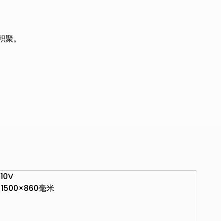
积聚。
110V
×1500×860毫米