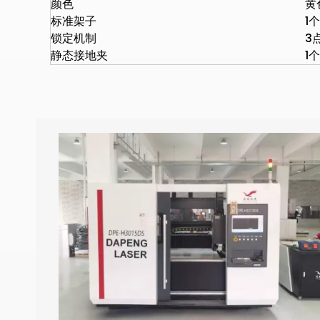
颜色
黄
标准架子
1个
锁定机制
3
静态接地夹
1个