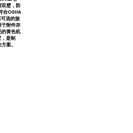
用双壁，防
合OSHA
括可选的旋
用于附件存
亮的黄色机
配置，是制
决方案。