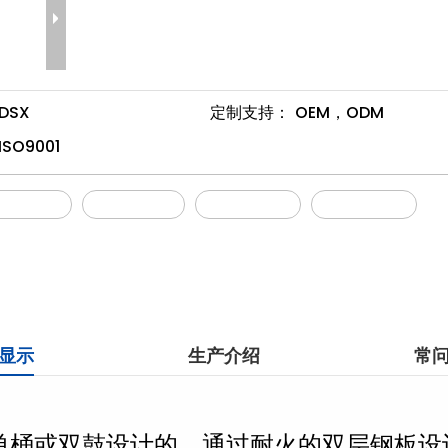
DSX
定制支持：
OEM，ODM
ISO9001
防火鼓柜
OSHA鼓柜
泄漏遏制柜
工业安全柜
显示
生产介绍
常
单桶或双鼓设计的。通过耐火的双层钢板设