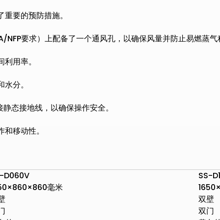
了重要的预防措施。
A/NFP要求）上配备了一个通风孔，以确保风量并防止易燃蒸气
间利用率。
和水分。
接静态接地线，以确保操作安全。
作和移动性。
-D060V
SS-D
650×860×860毫米
1650
壁
双壁
门
双门