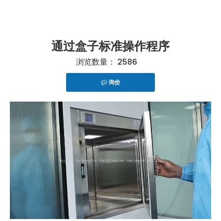
通过盒子标准操作程序
浏览数量：
2586
询价
["telegram","snapchat","wechat","line","twitter","fac